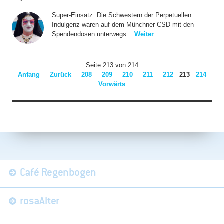
Super-Einsatz: Die Schwestern der Perpetuellen
Indulgenz waren auf dem Münchner CSD mit den
Spendendosen unterwegs.
Weiter
Seite 213 von 214
Anfang
Zurück
208
209
210
211
212
213
214
Vorwärts
Navigation
Café Regenbogen
überspringen
rosaAlter