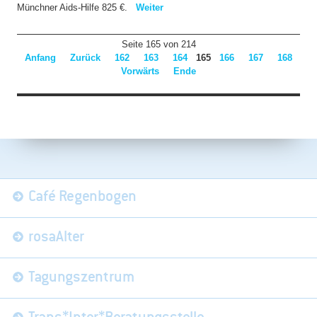
Münchner Aids-Hilfe 825 €.
Weiter
Seite 165 von 214
Anfang
Zurück
162
163
164
165
166
167
168
Vorwärts
Ende
Navigation
Café Regenbogen
überspringen
rosaAlter
Tagungszentrum