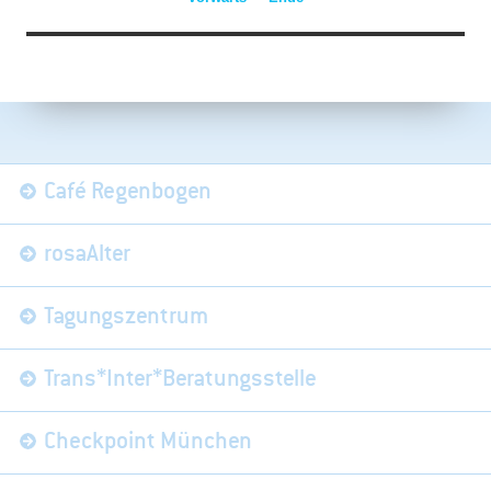
Navigation
Café Regenbogen
überspringen
rosaAlter
Tagungszentrum
Trans*Inter*Beratungsstelle
Checkpoint München