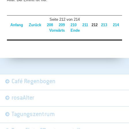
Seite 212 von 214
Anfang
Zurück
208
209
210
211
212
213
214
Vorwärts
Ende
Navigation
Café Regenbogen
überspringen
rosaAlter
Tagungszentrum