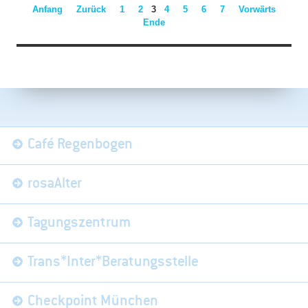
Anfang
Zurück
1
2
3
4
5
6
7
Vorwärts
Ende
Navigation
Café Regenbogen
überspringen
rosaAlter
Tagungszentrum
Trans*Inter*Beratungsstelle
Checkpoint München