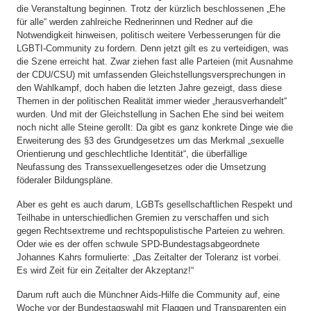
die Veranstaltung beginnen. Trotz der kürzlich beschlossenen „Ehe
für alle“ werden zahlreiche Rednerinnen und Redner auf die
Notwendigkeit hinweisen, politisch weitere Verbesserungen für die
LGBTI-Community zu fordern. Denn jetzt gilt es zu verteidigen, was
die Szene erreicht hat. Zwar ziehen fast alle Parteien (mit Ausnahme
der CDU/CSU) mit umfassenden Gleichstellungsversprechungen in
den Wahlkampf, doch haben die letzten Jahre gezeigt, dass diese
Themen in der politischen Realität immer wieder „herausverhandelt“
wurden. Und mit der Gleichstellung in Sachen Ehe sind bei weitem
noch nicht alle Steine gerollt: Da gibt es ganz konkrete Dinge wie die
Erweiterung des §3 des Grundgesetzes um das Merkmal „sexuelle
Orientierung und geschlechtliche Identität“, die überfällige
Neufassung des Transsexuellengesetzes oder die Umsetzung
föderaler Bildungspläne.
Aber es geht es auch darum, LGBTs gesellschaftlichen Respekt und
Teilhabe in unterschiedlichen Gremien zu verschaffen und sich
gegen Rechtsextreme und rechtspopulistische Parteien zu wehren.
Oder wie es der offen schwule SPD-Bundestagsabgeordnete
Johannes Kahrs formulierte: „Das Zeitalter der Toleranz ist vorbei.
Es wird Zeit für ein Zeitalter der Akzeptanz!“
Darum ruft auch die Münchner Aids-Hilfe die Community auf, eine
Woche vor der Bundestagswahl mit Flaggen und Transparenten ein