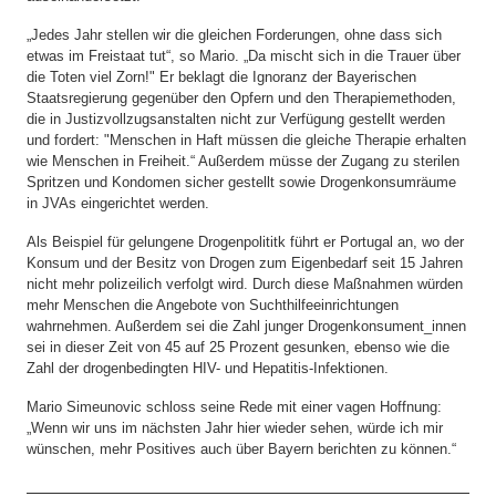
„Jedes Jahr stellen wir die gleichen Forderungen, ohne dass sich
etwas im Freistaat tut“, so Mario. „Da mischt sich in die Trauer über
die Toten viel Zorn!" Er beklagt die Ignoranz der Bayerischen
Staatsregierung gegenüber den Opfern und den Therapiemethoden,
die in Justizvollzugsanstalten nicht zur Verfügung gestellt werden
und fordert: "Menschen in Haft müssen die gleiche Therapie erhalten
wie Menschen in Freiheit.“ Außerdem müsse der Zugang zu sterilen
Spritzen und Kondomen sicher gestellt sowie Drogenkonsumräume
in JVAs eingerichtet werden.
Als Beispiel für gelungene Drogenpolititk führt er Portugal an, wo der
Konsum und der Besitz von Drogen zum Eigenbedarf seit 15 Jahren
nicht mehr polizeilich verfolgt wird. Durch diese Maßnahmen würden
mehr Menschen die Angebote von Suchthilfeeinrichtungen
wahrnehmen. Außerdem sei die Zahl junger Drogenkonsument_innen
sei in dieser Zeit von 45 auf 25 Prozent gesunken, ebenso wie die
Zahl der drogenbedingten HIV- und Hepatitis-Infektionen.
Mario Simeunovic schloss seine Rede mit einer vagen Hoffnung:
„Wenn wir uns im nächsten Jahr hier wieder sehen, würde ich mir
wünschen, mehr Positives auch über Bayern berichten zu können.“