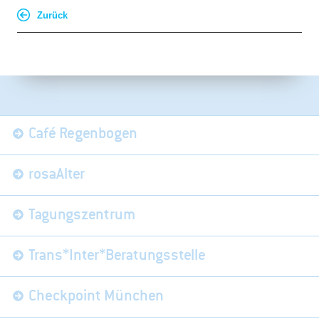
Zurück
Navigation
Café Regenbogen
überspringen
rosaAlter
Tagungszentrum
Trans*Inter*Beratungsstelle
Checkpoint München