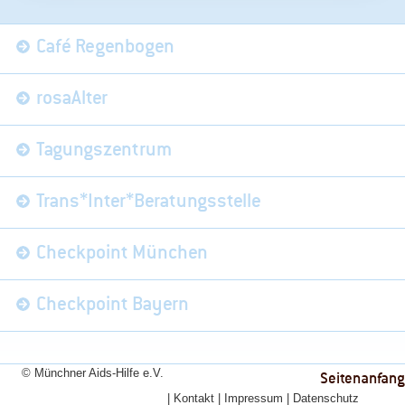
Navigation
Café Regenbogen
überspringen
rosaAlter
Tagungszentrum
Trans*Inter*Beratungsstelle
Checkpoint München
Checkpoint Bayern
© Münchner Aids-Hilfe e.V.
Seitenanfang
Navigation
Kontakt
Impressum
Datenschutz