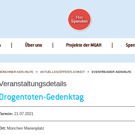
Hier
Spenden
n
Über uns
Projekte der MüAH
Spe
MÜNCHNER AIDS-HILFE
AKTUELLES/ÖFFENTLICHKEIT
EVENTREADER AIDSHILFE
Veranstaltungsdetails
Drogentoten-Gedenktag
Termin:
21.07.2021
Ort:
München Marienplatz