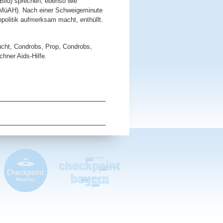
Bild) sprechen, ebenso wie
l (MüAH). Nach einer Schweigeminute
npolitik aufmerksam macht, enthüllt.
ucht, Condrobs, Prop, Condrobs,
hner Aids-Hilfe.