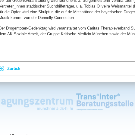
Bei der Gedenkveranstaltung wird Münchens 3. Bürgermeisterin Verena Dietl (
Vertreter_innen städtischer Suchthilfeträger, u.a. Tobias Oliveira Weismante
für die Opfer wird eine Skulptur, die auf de Missstände der bayerischen Droge
Musik kommt von der Donnelly Connection.
Der Drogentoten-Gedenktag wird veranstaltet vom Caritas Therapieverband S
dem AK Soziale Arbeit, der Gruppe Kritische Medizin München sowie der Münc
Zurück