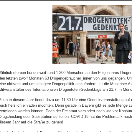
Jährlich sterben bundesweit rund 1.300 Menschen an den Folgen ihres Drogen
den letzten zwölf Monaten 63 Drogengebraucher_innen von uns gegangen. Um
eine aktivere und umsichtigere Drogenpolitik einzufordern, ist die Münchner Aid
Mitveranstalter des Internationalen Drogentoten-Gedenktags am 21.7. in Mün
Auch in diesem Jahr findet dazu um 11:30 Uhr eine Gedenkveranstaltung auf d
euch herzlich einladen möchten. Denn gerade in Bayern gibt es jede Menge zu
vermieden werden können. Doch der Freistaat verhindert nach wie vor Kon
Drugchecking oder Substitution schleifen. COVID-19 hat die Problematik noch
diesem Jahr auf die Straße zu gehen!