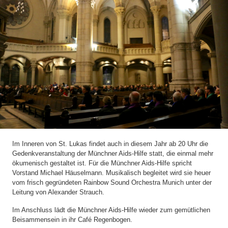
Im Inneren von St. Lukas findet auch in diesem Jahr ab 20 Uhr die
Gedenkveranstaltung der Münchner Aids-Hilfe statt, die einmal mehr
ökumenisch gestaltet ist. Für die Münchner Aids-Hilfe spricht
Vorstand Michael Häuselmann. Musikalisch begleitet wird sie heuer
vom frisch gegründeten Rainbow Sound Orchestra Munich unter der
Leitung von Alexander Strauch.
Im Anschluss lädt die Münchner Aids-Hilfe wieder zum gemütlichen
Beisammensein in ihr Café Regenbogen.