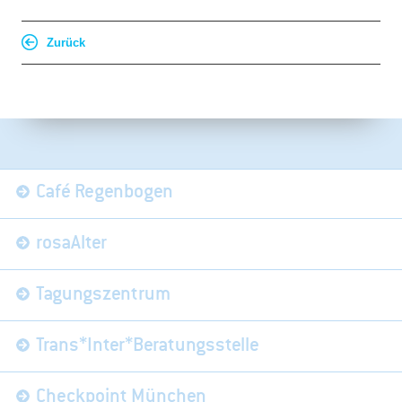
Zurück
Navigation
Café Regenbogen
überspringen
rosaAlter
Tagungszentrum
Trans*Inter*Beratungsstelle
Checkpoint München