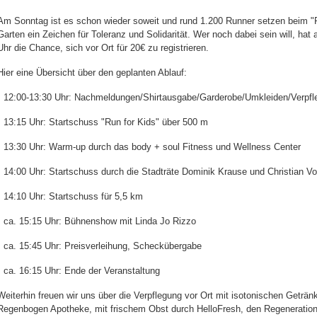
Am Sonntag ist es schon wieder soweit und rund 1.200 Runner setzen beim "R
Garten ein Zeichen für Toleranz und Solidarität. Wer noch dabei sein will, hat
Uhr die Chance, sich vor Ort für 20€ zu registrieren.
Hier eine Übersicht über den geplanten Ablauf:
• 12:00-13:30 Uhr: Nachmeldungen/Shirtausgabe/Garderobe/Umkleiden/Verpfl
• 13:15 Uhr: Startschuss "Run for Kids" über 500 m
• 13:30 Uhr: Warm-up durch das body + soul Fitness und Wellness Center
• 14:00 Uhr: Startschuss durch die Stadträte Dominik Krause und Christian Vo
• 14:10 Uhr: Startschuss für 5,5 km
• ca. 15:15 Uhr: Bühnenshow mit Linda Jo Rizzo
• ca. 15:45 Uhr: Preisverleihung, Scheckübergabe
• ca. 16:15 Uhr: Ende der Veranstaltung
Weiterhin freuen wir uns über die Verpflegung vor Ort mit isotonischen Geträ
Regenbogen Apotheke, mit frischem Obst durch HelloFresh, den Regeneratio