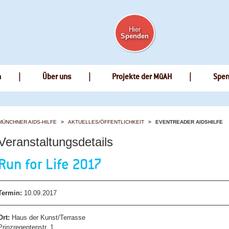
Hier
Spenden
n
Über uns
Projekte der MüAH
Spe
MÜNCHNER AIDS-HILFE
AKTUELLES/ÖFFENTLICHKEIT
EVENTREADER AIDSHILFE
Veranstaltungsdetails
Run for Life 2017
Termin:
10.09.2017
Ort:
Haus der Kunst/Terrasse
Prinzregentenstr. 1