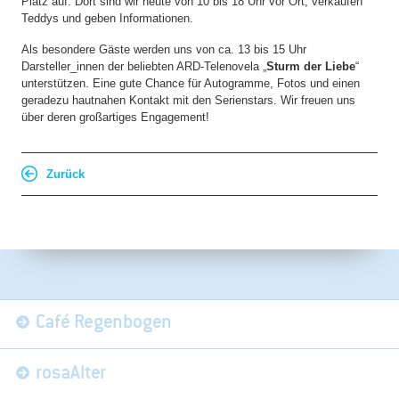
Platz auf. Dort sind wir heute von 10 bis 18 Uhr vor Ort, verkaufen
Teddys und geben Informationen.
Als besondere Gäste werden uns von ca. 13 bis 15 Uhr
Darsteller_innen der beliebten ARD-Telenovela „
Sturm der Liebe
“
unterstützen. Eine gute Chance für Autogramme, Fotos und einen
geradezu hautnahen Kontakt mit den Serienstars. Wir freuen uns
über deren großartiges Engagement!
Zurück
Navigation
Café Regenbogen
überspringen
rosaAlter