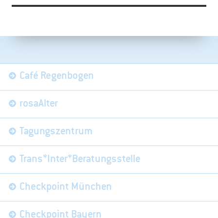
Navigation
Café Regenbogen
überspringen
rosaAlter
Tagungszentrum
Trans*Inter*Beratungsstelle
Checkpoint München
Checkpoint Bayern