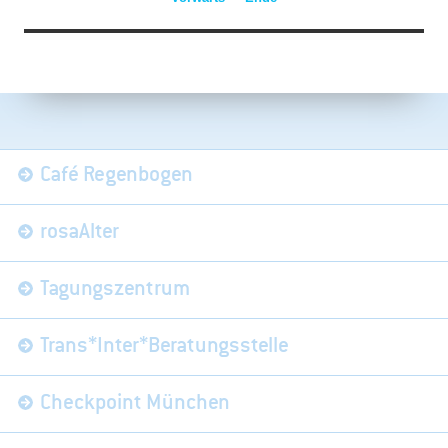
Navigation
Café Regenbogen
überspringen
rosaAlter
Tagungszentrum
Trans*Inter*Beratungsstelle
Checkpoint München