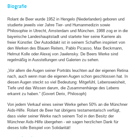
Biografie
Rolant de Beer wurde 1952 in Hengelo (Niederlanden) geboren und
studierte jeweils vier Jahre Tier- und Humanmedizin sowie
Philosophie in Utrecht, Amsterdam und München. 1988 zog er in die
bayerische Landeshauptstadt und startete hier seine Karriere als
freier Künstler. Der Autodidakt ist in seinem Schaffen inspiriert von
den Werken des Blauen Reiters, Pablo Picasso, Max Beckmann,
Helmut Kolle oder Alexej von Jawlensky. De Beers Werke sind
regelmäßig in Ausstellungen und Galerien zu sehen.
„Vor allem die Augen seiner Porträts leuchten auf der eigenen Retina
nach, auch wenn man die eigenen Augen schon geschlossen hat. In
diesen Augen steckt so viel Bedeutung: Mitgefühl, Lebensweisheit,
Tiefe und das Wissen darum, die Zusammenhänge des Lebens
erkannt zu haben.“ (Govert Derix, Philosoph)
Von jedem Verkauf eines seiner Werke gehen 50% an die Münchner
Aids-Hilfe. Rolant de Beer hat übrigens testamentarisch verfügt,
dass vieler seiner Werke nach seinem Tod in den Besitz der
Münchner Aids-Hilfe übergehen - wir sagen herzlichen Dank für
dieses tolle Beispiel von Solidarität!