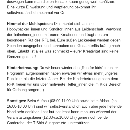
deswegen kann man diesen Einsatz kaum genug wert schätzen.
Eine kurze Einweisung und Verpflegung bekommt ihr
selbstverständlich nochmal vor Ort.
Himmel der Mehlspeisen:
Dies richtet sich an alle
Hobbybäcker_innen und Konditor_innen aus Leidenschaft. Verwöhnt
die Teilnehmer_innen mit euren Kreationen und tragt so zum
besonderen Ruf des RFL bei. Eure süßen Leckereien werden gegen
Spenden ausgegeben und schrauben den Gesamterlös kräftig nach
oben. Erlaubt ist alles was schmeckt – eurer Kreativität sind keine
Grenzen gesetzt!
Kinderbetreuung:
Da wir heuer wieder den „Run for kids“ in unser
Programm aufgenommen haben erwarten wir etwas mehr jüngeres
Publikum als die letzten Jahre. Bei der Kinderbetreuung nach dem
RFK freuen wir uns über motivierte Helfer_innen die im Kids Bereich
für Ordnung sorgen ;-)
Sonstiges:
Beim Aufbau (08:00-11:00 Uhr) sowie beim Abbau (ca.
16:00-18:00 Uhr) sind wir selbstverständlich auch über jede helfende
Hand sehr dankbar. Last but not least kann man uns während der
Veranstaltungsdauer (12:00-ca.16:00 Uhr) gerne noch bei der
Garderobe, der T-Shirt Ausgabe etc. unterstützen.