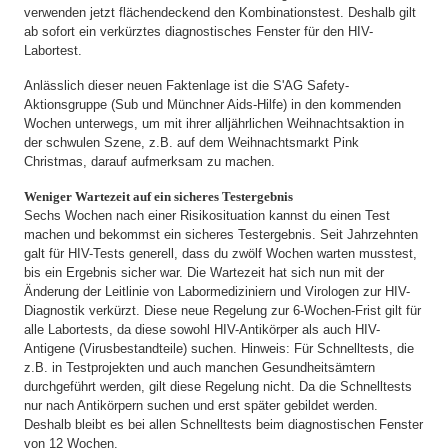
verwenden jetzt flächendeckend den Kombinationstest. Deshalb gilt
ab sofort ein verkürztes diagnostisches Fenster für den HIV-
Labortest.
Anlässlich dieser neuen Faktenlage ist die S'AG Safety-
Aktionsgruppe (Sub und Münchner Aids-Hilfe) in den kommenden
Wochen unterwegs, um mit ihrer alljährlichen Weihnachtsaktion in
der schwulen Szene, z.B. auf dem Weihnachtsmarkt Pink
Christmas, darauf aufmerksam zu machen.
Weniger Wartezeit auf ein sicheres Testergebnis
Sechs Wochen nach einer Risikosituation kannst du einen Test
machen und bekommst ein sicheres Testergebnis. Seit Jahrzehnten
galt für HIV-Tests generell, dass du zwölf Wochen warten musstest,
bis ein Ergebnis sicher war. Die Wartezeit hat sich nun mit der
Änderung der Leitlinie von Labormediziniern und Virologen zur HIV-
Diagnostik verkürzt. Diese neue Regelung zur 6-Wochen-Frist gilt für
alle Labortests, da diese sowohl HIV-Antikörper als auch HIV-
Antigene (Virusbestandteile) suchen. Hinweis: Für Schnelltests, die
z.B. in Testprojekten und auch manchen Gesundheitsämtern
durchgeführt werden, gilt diese Regelung nicht. Da die Schnelltests
nur nach Antikörpern suchen und erst später gebildet werden.
Deshalb bleibt es bei allen Schnelltests beim diagnostischen Fenster
von 12 Wochen.