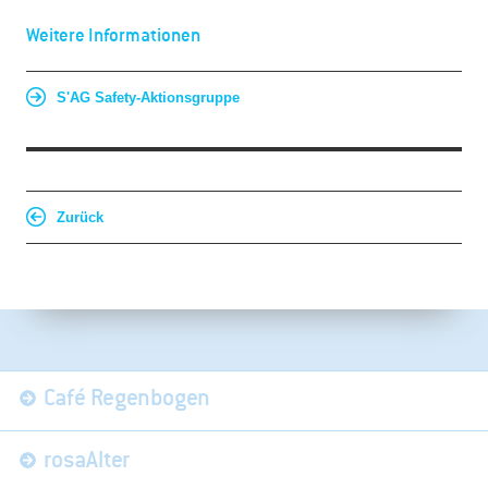
Weitere Informationen
S'AG Safety-Aktionsgruppe
Zurück
Navigation
Café Regenbogen
überspringen
rosaAlter