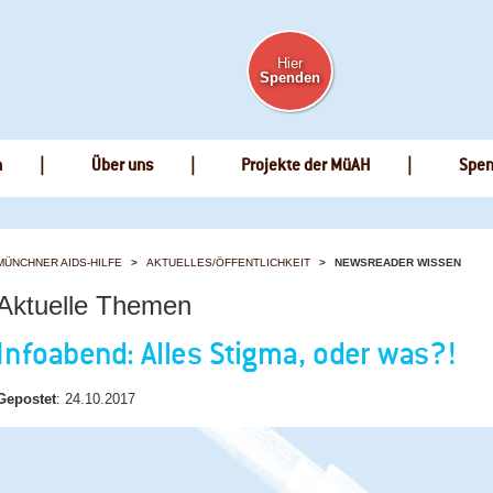
Hier
Spenden
n
Über uns
Projekte der MüAH
Spe
MÜNCHNER AIDS-HILFE
AKTUELLES/ÖFFENTLICHKEIT
NEWSREADER WISSEN
Aktuelle Themen
Infoabend: Alles Stigma, oder was?!
Gepostet
:
24.10.2017