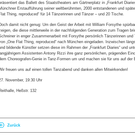
präsentiert das Ballett des Staatstheaters am Gärtnerplatz in „Frankfurt Diarie
Münchner Erstaufführung seiner weltberühmten, 2000 entstandenen und später
Flat Thing, reproduced“ für 14 Tänzerinnen und Tänzer – und 20 Tische.
Doch damit nicht genug: Um den Geist der Arbeit mit William Forsythe spürb
zeigen, die diese mittlerweile in der nachfolgenden Generation zum Tragen bring
Schreiner in enger Zusammenarbeit mit Forsythe persönlich Tänzerinnen und 
von „One Flat Thing, reproduced“ nach München eingeladen. Inzwischen längs
und bildende Künstler setzen diese im Rahmen der „Frankfurt Diaries“ und un
langjährigem Assistenten Antony Rizzi ihre ganz persönlichen, prägenden Ei
dem Choreografen-Genie in Tanz-Formen um und machen sie für uns auf der Bü
Wir freuen uns auf einen tollen Tanzabend und danken allen Mitwirkenden!
27. November, 19:30 Uhr
Reithalle, Heßstr. 132
Zurück