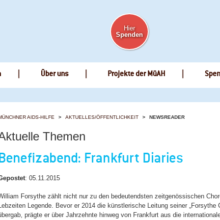
Hier
Spenden
n
Über uns
Projekte der MüAH
Spe
MÜNCHNER AIDS-HILFE
AKTUELLES/ÖFFENTLICHKEIT
NEWSREADER
Aktuelle Themen
Benefizabend: Frankfurt Diaries
Gepostet
:
05.11.2015
William Forsythe zählt nicht nur zu den bedeutendsten zeitgenössischen Chore
Lebzeiten Legende. Bevor er 2014 die künstlerische Leitung seiner „Forsyth
übergab, prägte er über Jahrzehnte hinweg von Frankfurt aus die internation