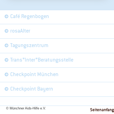
Navigation
Café Regenbogen
überspringen
rosaAlter
Tagungszentrum
Trans*Inter*Beratungsstelle
Checkpoint München
Checkpoint Bayern
© Münchner Aids-Hilfe e.V.
Seitenanfang