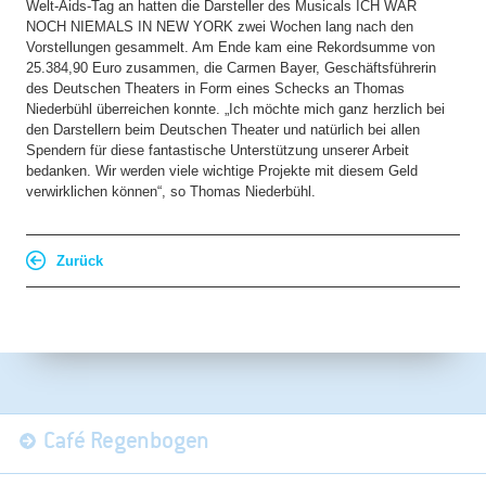
Welt-Aids-Tag an hatten die Darsteller des Musicals ICH WAR
NOCH NIEMALS IN NEW YORK zwei Wochen lang nach den
Vorstellunge
n gesammelt. Am Ende kam eine Rekordsumme von
25.384,90 Euro zusammen, die Carmen Bayer, Geschäftsführerin
des Deutschen Theaters in Form eines Schecks an Thomas
Niederbühl überreichen konnte. „Ich möchte mich ganz herzlich bei
den Darstellern beim Deutschen Theater und natürlich bei allen
Spendern für diese fantastische Unterstützung unserer Arbeit
bedanken. Wir werden viele wichtige Projekte mit diesem Geld
verwirklichen können“, so Thomas Niederbühl.
Zurück
Navigation
Café Regenbogen
überspringen