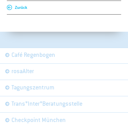
Zurück
Navigation
Café Regenbogen
überspringen
rosaAlter
Tagungszentrum
Trans*Inter*Beratungsstelle
Checkpoint München