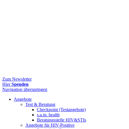
Zum Newsletter
Hier
Spenden
Navigation überspringen
Angebote
Test & Beratung
Checkpoint (Testangebote)
s.a.m. health
Beratungsstelle HIV&STIs
Angebote für HIV-Positive