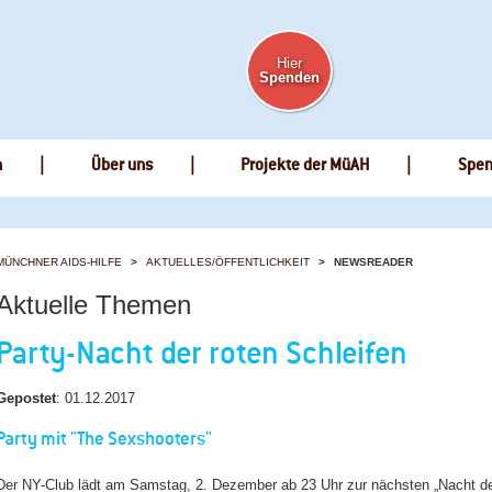
Hier
Spenden
n
Über uns
Projekte der MüAH
Spe
MÜNCHNER AIDS-HILFE
AKTUELLES/ÖFFENTLICHKEIT
NEWSREADER
Aktuelle Themen
Party-Nacht der roten Schleifen
Gepostet
:
01.12.2017
Party mit "The Sexshooters"
Der NY-Club lädt am Samstag, 2. Dezember ab 23 Uhr zur nächsten „Nacht der