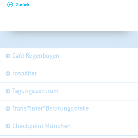
Zurück
Navigation
Café Regenbogen
überspringen
rosaAlter
Tagungszentrum
Trans*Inter*Beratungsstelle
Checkpoint München