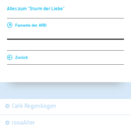
Alles zum "Sturm der Liebe"
Fanseite der ARD
Zurück
Navigation
Café Regenbogen
überspringen
rosaAlter