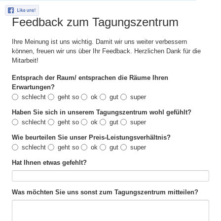
Räume
Referenzen
Feedback zum Tagungszentrum
Navigation
Navigation
Galerie der Räume
Wer unser Angebot nutzt
überspringen
überspringen
Rückgebäude
Über das Tagungszentrum
Ihre Meinung ist uns wichtig. Damit wir uns weiter verbessern
Mittelbau
Navigation
Wer wir sind
können, freuen wir uns über Ihr Feedback. Herzlichen Dank für die
überspringen
Zweiter Stock
Mitarbeit!
Navigation
MüAH
Infomaterial
überspringen
Café Regenbogen
Entsprach der Raum/ entsprachen die Räume Ihren
Buchungen
Erwartungen?
Impressum
Navigation
Was wir anbieten
schlecht
geht so
ok
gut
super
überspringen
Run for Life
Haben Sie sich in unserem Tagungszentrum wohl gefühlt?
schlecht
geht so
ok
gut
super
Wie beurteilen Sie unser Preis-Leistungsverhältnis?
schlecht
geht so
ok
gut
super
Hat Ihnen etwas gefehlt?
Was möchten Sie uns sonst zum Tagungszentrum mitteilen?