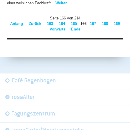
einer weiblichen Fachkraft.
Weiter
Seite 166 von 214
Anfang
Zurück
163
164
165
166
167
168
169
Vorwärts
Ende
Navigation
Café Regenbogen
überspringen
rosaAlter
Tagungszentrum